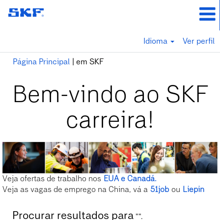
Idioma
Ver perfil
(página
Página Principal
|
em SKF
atual)
Bem-vindo ao SKF
carreira!
Veja ofertas de trabalho nos
EUA e Canadá.
Veja as vagas de emprego na China, vá a
51job
ou
Liepin
Procurar resultados para
"".