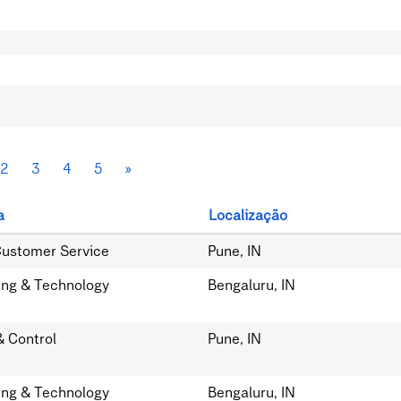
2
3
4
5
»
a
Localização
Customer Service
Pune, IN
ing & Technology
Bengaluru, IN
& Control
Pune, IN
ing & Technology
Bengaluru, IN