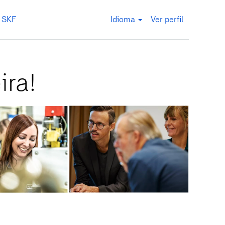
a SKF
Idioma
Ver perfil
ira!