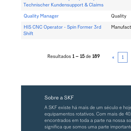
Technischer Kundensupport & Claims
Quality Manager
Quality
HIS CNC Operator - Spin Former 3rd
Manufact
Shift
Resultados
1 – 15
de
189
«
1
Sobre a SKF
A SKF existe há mais de um século e hoj
equipamentos rotativos. Com mais de 40
encontrados em toda a parte na nossa s
significa que somos uma parte importan