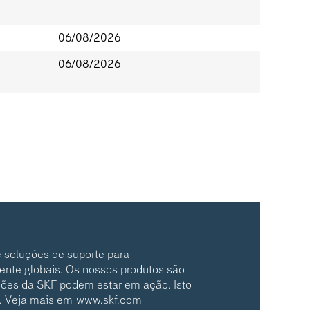
06/08/2026
06/08/2026
 soluções de suporte para
ente globais. Os nossos produtos são
ções da SKF podem estar em ação. Isto
o. Veja mais em
www.skf.com