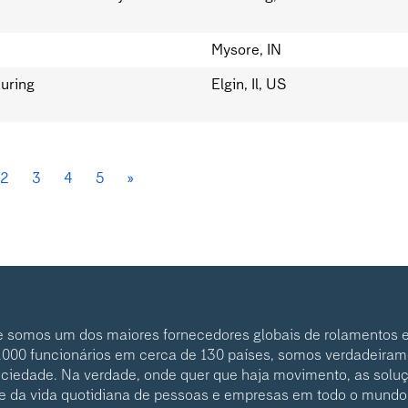
Mysore, IN
uring
Elgin, Il, US
2
3
4
5
»
e somos um dos maiores fornecedores globais de rolamentos e
.000 funcionários em cerca de 130 países, somos verdadeiram
ociedade. Na verdade, onde quer que haja movimento, as solu
te da vida quotidiana de pessoas e empresas em todo o mund