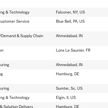
ing & Technology
Falconer, NY, US
Customer Service
Blue Bell, PA, US
s/Demand & Supply Chain
Ahmedabad, IN
on
Lons Le Saunier, FR
uring
Ahmedabad, IN
ng
Hamburg, DE
uring
Sumter, Sc, US
ing & Technology
Elgin, Il, US
& Solution Delivery
Hamburg, DE