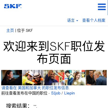
语言
查看个人档案
（当
主页
|
位于 SKF
前
页
欢迎来到SKF职位发
面）
布页面
请查看在 美国和加拿大 的职位发布信息.
前往查看发布在中国的职位 -
51job
/
Liepin
搜索结果：
"".