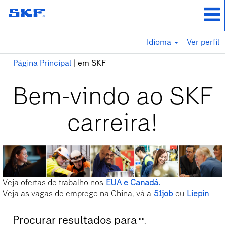
Idioma
Ver perfil
(página
Página Principal
|
em SKF
atual)
Bem-vindo ao SKF
carreira!
Veja ofertas de trabalho nos
EUA e Canadá.
Veja as vagas de emprego na China, vá a
51job
ou
Liepin
Procurar resultados para
"".