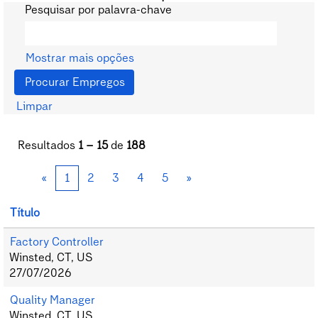
Pesquisar por palavra-chave
Mostrar mais opções
Limpar
Resultados
1 – 15
de
188
«
1
2
3
4
5
»
Título
Factory Controller
Winsted, CT, US
27/07/2026
Quality Manager
Winsted, CT, US