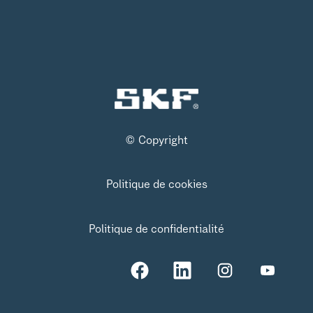
© Copyright
Politique de cookies
Politique de confidentialité
S
S
S
S
’
’
’
’
o
o
o
o
u
u
u
u
v
v
v
v